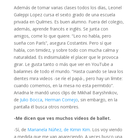
Además de tomar varias clases todos los días, Leonel
Galeppi Lopez cursa el sexto grado de una escuela
privada en Quilmes. Es buen alumno. Fuera del colegio,
además, aprende francés e inglés. Se junta con
amigos, come lo que quiere. “Leo no habla, pero
sueña con París”, asegura Costantini. Pero sí que
habla, con timidez, y sobre todo con mucha calma y
naturalidad. Es indisimulable el placer que le provoca
girar. Le gusta tanto o más que ver en YouTube a
bailarines de todo el mundo. “Hasta cuando se lava los
dientes mira videos -se ríe el papá-, pero hay un límite:
cuando comemos, en la mesa no esta permitido”.
Ariadna le mandó unos clips de Mikhail Baryshnikov,
de
Julio Bocca
,
Herman Cornejo
, sin embargo, en la
pantalla él busca otros nombres.
-Me dicen que ves muchos videos de ballet.
-Sí, de
Marianela Núñez, de Kimin Kim
. Los voy viendo
a medida que me van apareciendo. A veces busco una