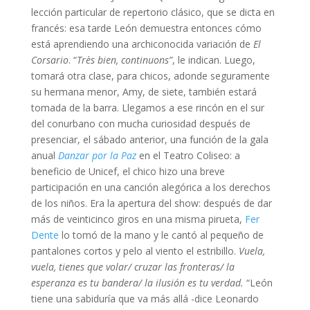
lección particular de repertorio clásico, que se dicta en
francés: esa tarde León demuestra entonces cómo
está aprendiendo una archiconocida variación de
El
Corsario
. “
Très bien, continuons”
, le indican. Luego,
tomará otra clase, para chicos, adonde seguramente
su hermana menor, Amy, de siete, también estará
tomada de la barra. Llegamos a ese rincón en el sur
del conurbano con mucha curiosidad después de
presenciar, el sábado anterior, una función de la gala
anual
Danzar por la Paz
en el Teatro Coliseo: a
beneficio de Unicef, el chico hizo una breve
participación en una canción alegórica a los derechos
de los niños. Era la apertura del show: después de dar
más de veinticinco giros en una misma pirueta,
Fer
Dente
lo tomó de la mano y le cantó al pequeño de
pantalones cortos y pelo al viento el estribillo.
Vuela,
vuela, tienes que volar/ cruzar las fronteras/ la
esperanza es tu bandera/ la ilusión es tu verdad.
“León
tiene una sabiduría que va más allá -dice Leonardo