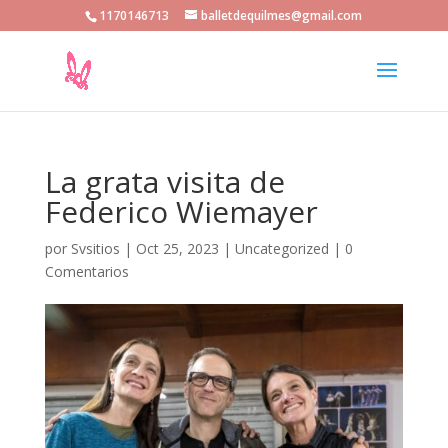
1170146713
balletdequilmes@gmail.com
La grata visita de
Federico Wiemayer
por
Svsitios
|
Oct 25, 2023
|
Uncategorized
|
0
Comentarios