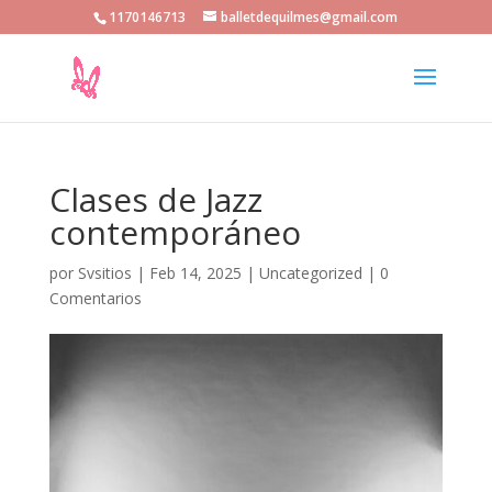
1170146713
balletdequilmes@gmail.com
Clases de Jazz
contemporáneo
por
Svsitios
|
Feb 14, 2025
|
Uncategorized
|
0
Comentarios